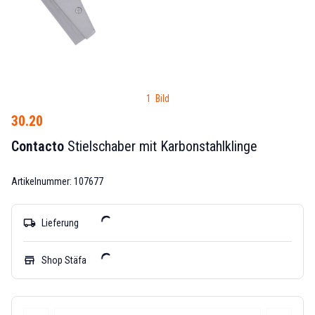
1 Bild
30.20
Contacto
Stielschaber mit Karbonstahlklinge
Artikelnummer: 107677
local_shipping
Lieferung
store
Shop Stäfa