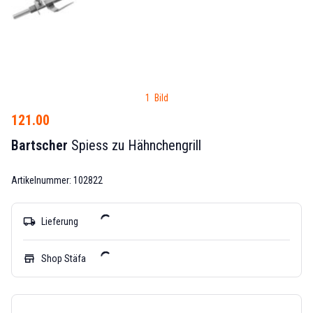
1 Bild
121.00
Bartscher
Spiess zu Hähnchengrill
Artikelnummer: 102822
local_shipping
Lieferung
store
Shop Stäfa