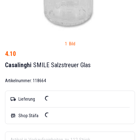
1 Bild
4.10
Casalinghi
SMILE Salzstreuer Glas
Artikelnummer: 118664
local_shipping
Lieferung
store
Shop Stäfa
Artikel in Verkaufseinheiten zu 112 Stück.