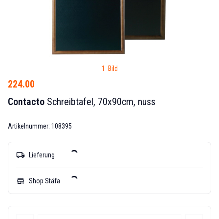
1 Bild
224.00
Contacto
Schreibtafel, 70x90cm, nuss
Artikelnummer: 108395
local_shipping
Lieferung
store
Shop Stäfa