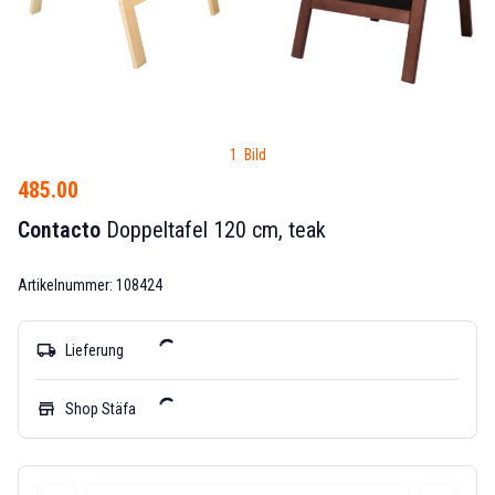
1 Bild
485.00
Contacto
Doppeltafel 120 cm, teak
Artikelnummer: 108424
local_shipping
Lieferung
store
Shop Stäfa