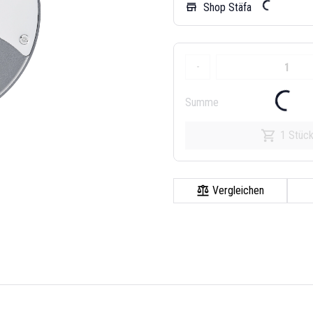
Shop Stäfa
store
-
Summe
1 Stüc
Vergleichen