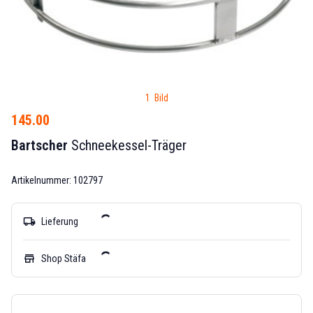
1 Bild
145.00
Bartscher
Schneekessel-Träger
Artikelnummer: 102797
local_shipping
Lieferung
store
Shop Stäfa