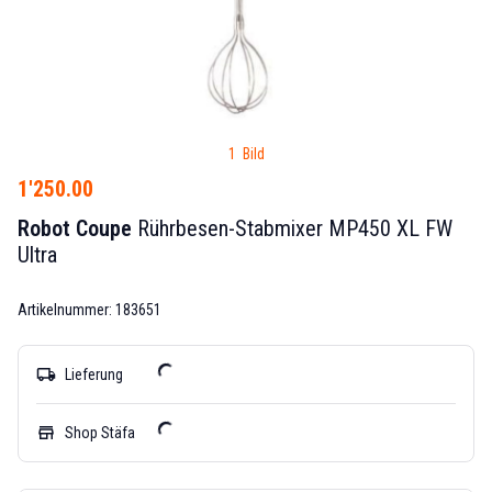
1 Bild
1'250.00
Robot Coupe
Rührbesen-Stabmixer MP450 XL FW
Ultra
Artikelnummer: 183651
local_shipping
Lieferung
store
Shop Stäfa