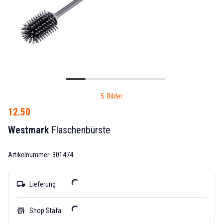
5 Bilder
12.50
Westmark
Flaschenbürste
Artikelnummer: 301474
local_shipping
Lieferung
store
Shop Stäfa