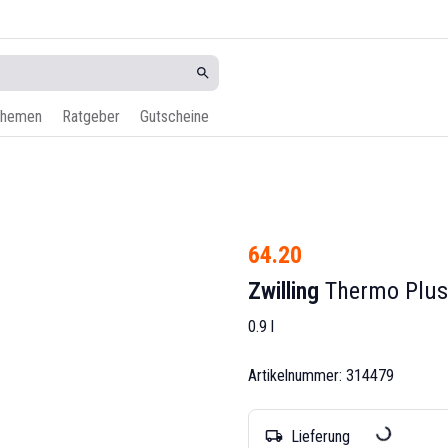
hemen
Ratgeber
Gutscheine
64.20
Zwilling
Thermo Plus
0.9 l
Artikelnummer: 314479
Lieferung
local_shipping