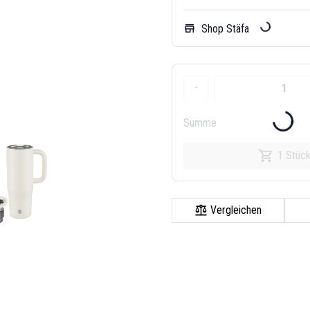
Shop Stäfa
store
-
Summe
1 Stüc
Vergleichen