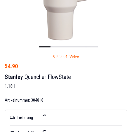
5 Bilder
1 Video
54.90
Stanley
Quencher FlowState
1.18 l
Artikelnummer: 304816
local_shipping
Lieferung