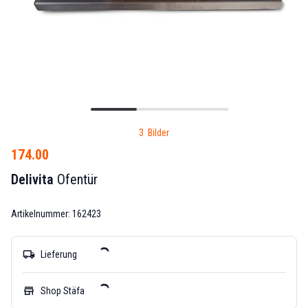
3 Bilder
174.00
Delivita
Ofentür
Artikelnummer: 162423
local_shipping
Lieferung
store
Shop Stäfa