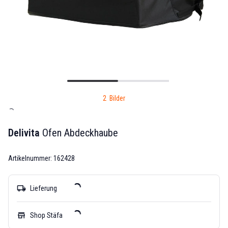
2 Bilder
Delivita
Ofen Abdeckhaube
Artikelnummer: 162428
local_shipping
Lieferung
store
Shop Stäfa