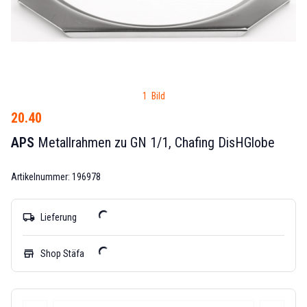
1 Bild
20.40
APS
Metallrahmen zu GN 1/1, Chafing DisHGlobe
Artikelnummer: 196978
local_shipping
Lieferung
store
Shop Stäfa