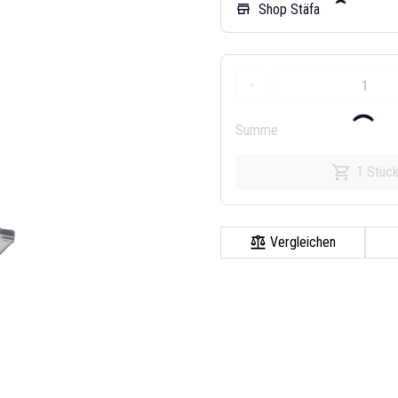
Shop Stäfa
store
-
Summe
1 Stüc
Vergleichen