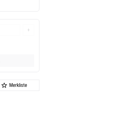
+
k
Merkliste