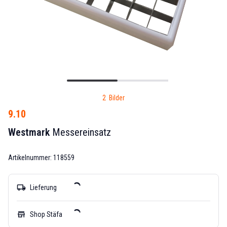
2 Bilder
9.10
Westmark
Messereinsatz
Artikelnummer: 118559
local_shipping
Lieferung
store
Shop Stäfa