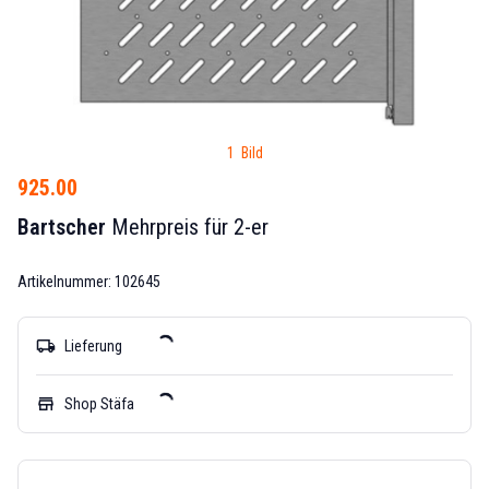
1 Bild
925.00
Bartscher
Mehrpreis für 2-er
Artikelnummer: 102645
local_shipping
Lieferung
store
Shop Stäfa