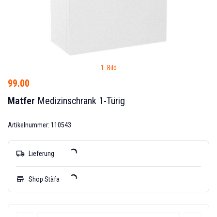
1 Bild
99.00
Matfer
Medizinschrank 1-Türig
Artikelnummer: 110543
local_shipping
Lieferung
store
Shop Stäfa