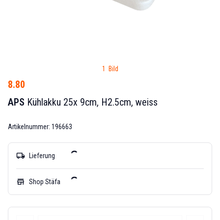
1 Bild
8.80
APS
Kühlakku 25x 9cm, H2.5cm, weiss
Artikelnummer: 196663
local_shipping
Lieferung
store
Shop Stäfa