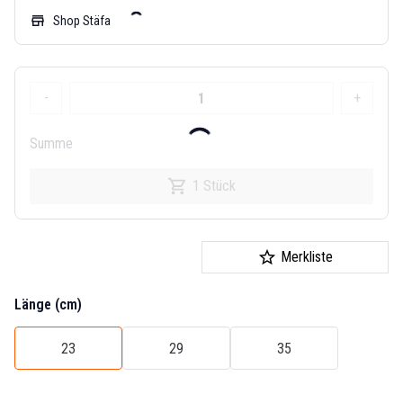
store
Shop Stäfa
-
+
Summe
1 Stück
Merkliste
Länge (cm)
23
29
35