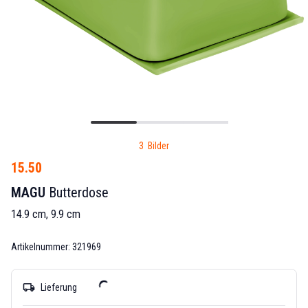
3 Bilder
15.50
MAGU
Butterdose
14.9 cm, 9.9 cm
Artikelnummer: 321969
local_shipping
Lieferung