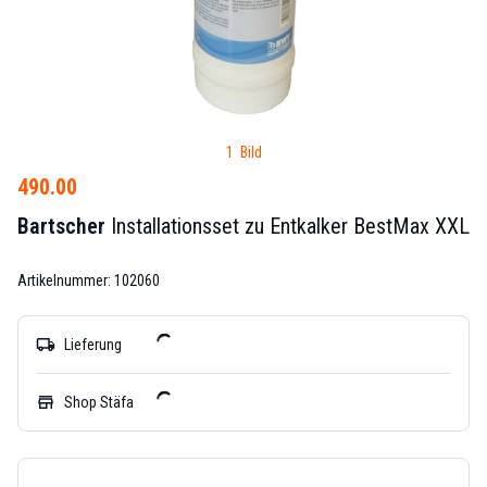
1 Bild
490.00
Bartscher
Installationsset zu Entkalker BestMax XXL
Artikelnummer: 102060
local_shipping
Lieferung
store
Shop Stäfa