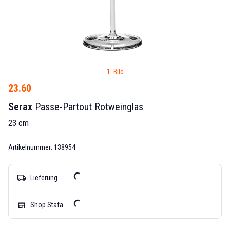
1 Bild
23.60
Serax
Passe-Partout Rotweinglas
23 cm
Artikelnummer: 138954
local_shipping
Lieferung
store
Shop Stäfa