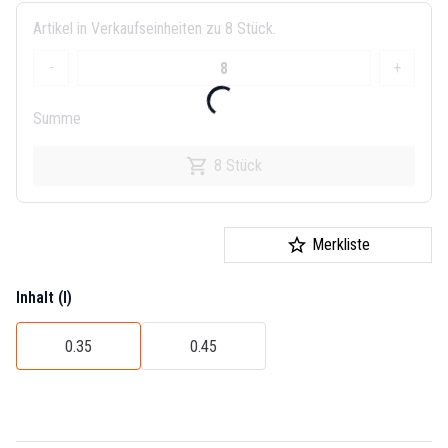
Artikel in Verkaufseinheiten zu 8 Stück.
-
+
Summe
8 Stück
Merkliste
Inhalt (l)
0.35
0.45