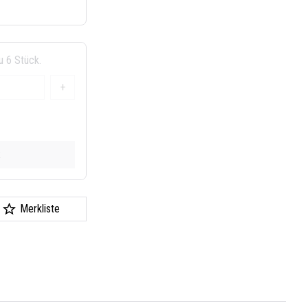
u 6 Stück.
+
k
Merkliste