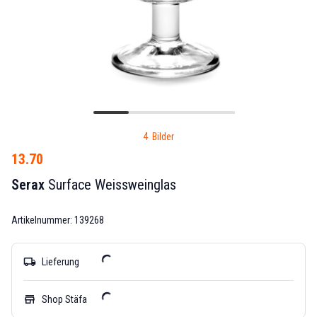
4 Bilder
13.70
Serax
Surface Weissweinglas
Artikelnummer: 139268
local_shipping
Lieferung
store
Shop Stäfa