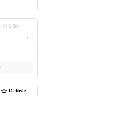
zu 24 Stück.
+
k
Merkliste