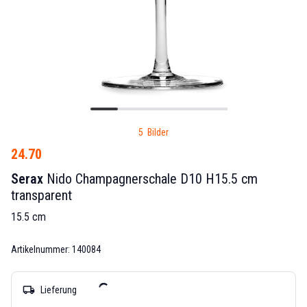
5 Bilder
24.70
Serax
Nido Champagnerschale D10 H15.5 cm
transparent
15.5 cm
Artikelnummer: 140084
local_shipping
Lieferung