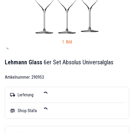
1 Bild
Lehmann Glass
6er Set Absolus Universalglas
Artikelnummer: 290953
local_shipping
Lieferung
store
Shop Stäfa