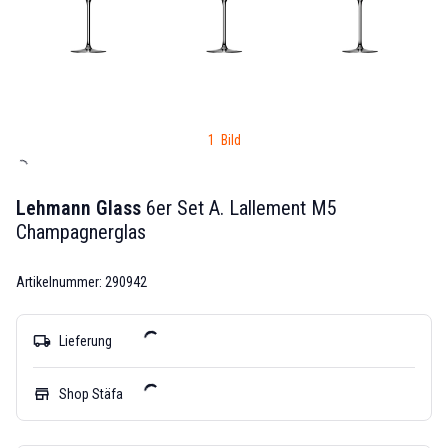
1 Bild
Lehmann Glass
6er Set A. Lallement M5
Champagnerglas
Artikelnummer: 290942
local_shipping
Lieferung
store
Shop Stäfa