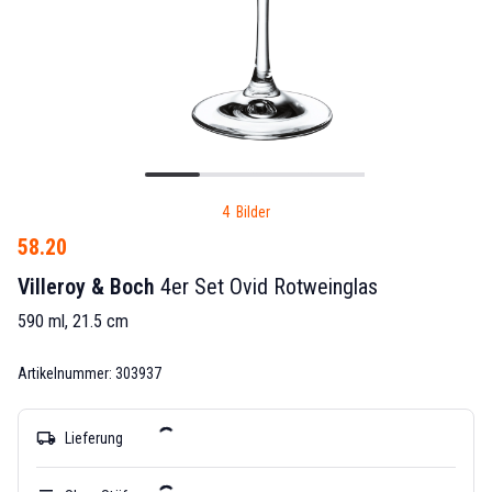
4 Bilder
58.20
Villeroy & Boch
4er Set Ovid Rotweinglas
590 ml, 21.5 cm
Artikelnummer: 303937
local_shipping
Lieferung