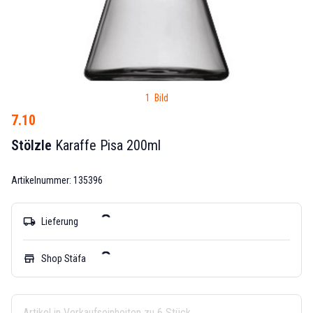
1 Bild
7.10
Stölzle
Karaffe Pisa 200ml
Artikelnummer: 135396
local_shipping
Lieferung
store
Shop Stäfa
Artikel in Verkaufseinheiten zu 6 Stück.