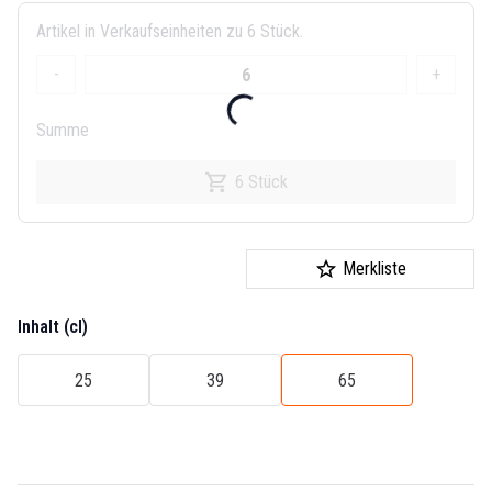
Artikel in Verkaufseinheiten zu 6 Stück.
-
+
Summe
6 Stück
Merkliste
Inhalt (cl)
25
39
65