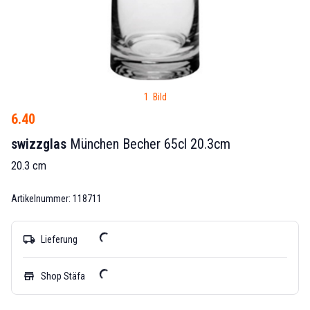
1 Bild
6.40
swizzglas
München Becher 65cl 20.3cm
20.3 cm
Artikelnummer: 118711
local_shipping
Lieferung
store
Shop Stäfa