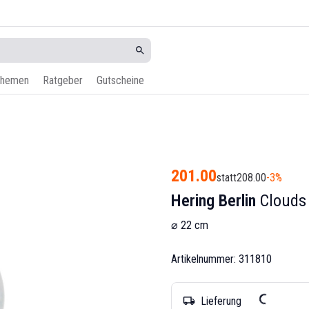
hemen
Ratgeber
Gutscheine
201.00
statt
208.00
-3%
Hering Berlin
Clouds 
⌀ 22 cm
Artikelnummer: 311810
Lieferung
local_shipping