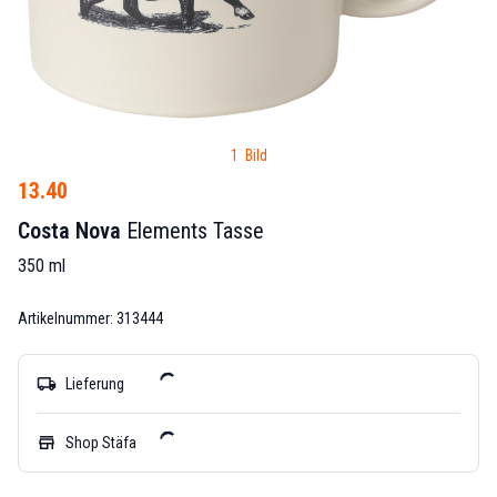
1 Bild
13.40
Costa Nova
Elements Tasse
350 ml
Artikelnummer: 313444
local_shipping
Lieferung
store
Shop Stäfa