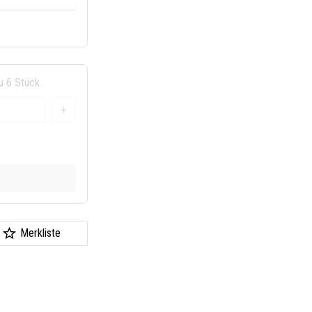
u 6 Stück.
+
k
Merkliste