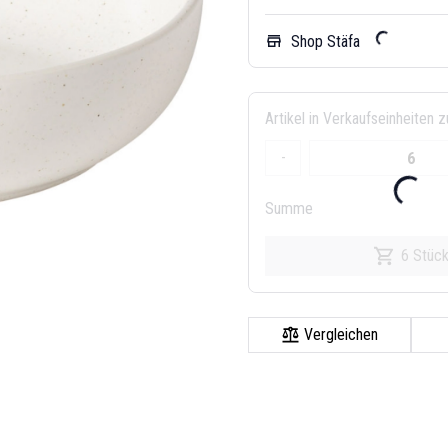
Shop Stäfa
store
Artikel in Verkaufseinheiten z
-
Summe
6 Stüc
Vergleichen