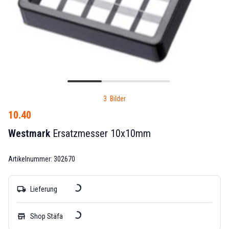
3 Bilder
10.40
Westmark
Ersatzmesser 10x10mm
Artikelnummer: 302670
local_shipping
Lieferung
store
Shop Stäfa