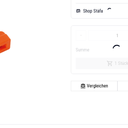
Shop Stäfa
store
-
Summe
1 Stüc
Vergleichen