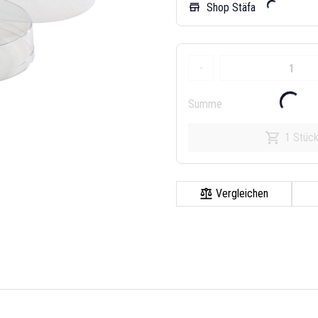
Shop Stäfa
store
-
Summe
1 Stüc
Vergleichen