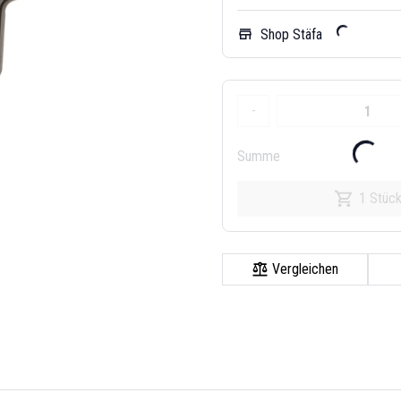
Shop Stäfa
store
-
Summe
1 Stüc
Vergleichen