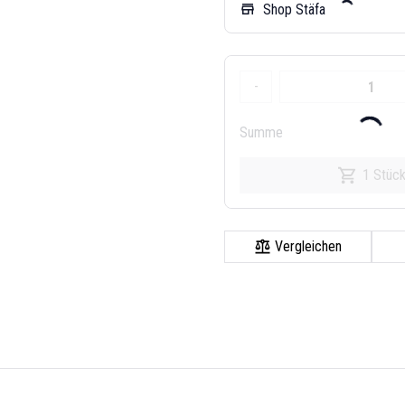
Shop Stäfa
store
-
Summe
1 Stüc
Vergleichen