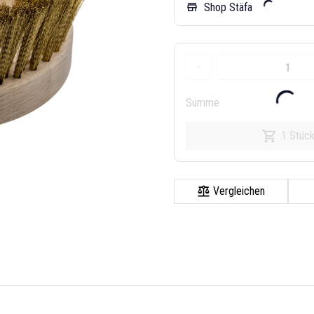
Shop Stäfa
store
-
Summe
1 Stüc
Vergleichen