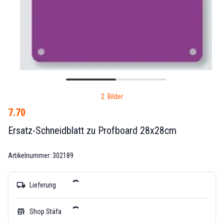
2 Bilder
7.70
Ersatz-Schneidblatt zu Profboard 28x28cm
Artikelnummer: 302189
local_shipping
Lieferung
store
Shop Stäfa