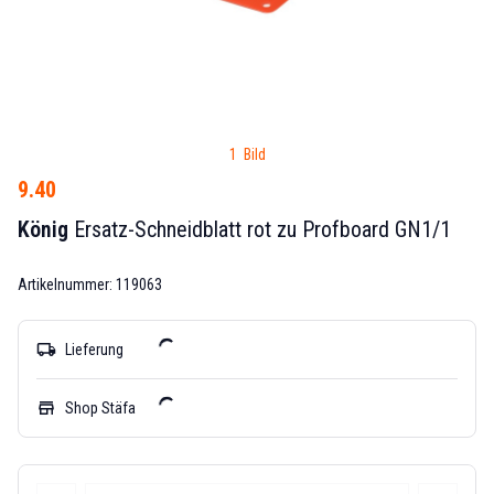
1 Bild
9.40
König
Ersatz-Schneidblatt rot zu Profboard GN1/1
Artikelnummer: 119063
local_shipping
Lieferung
store
Shop Stäfa