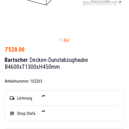
1 Bild
7'520.00
Bartscher
Decken-Dunstabzughaube
B4600xT1300xH450mm
Artikelnummer: 102263
local_shipping
Lieferung
store
Shop Stäfa