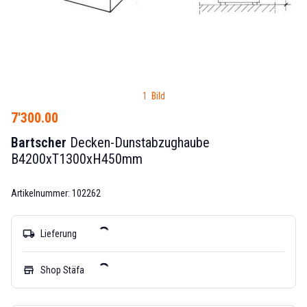
1 Bild
7'300.00
Bartscher
Decken-Dunstabzughaube
B4200xT1300xH450mm
Artikelnummer: 102262
local_shipping
Lieferung
store
Shop Stäfa