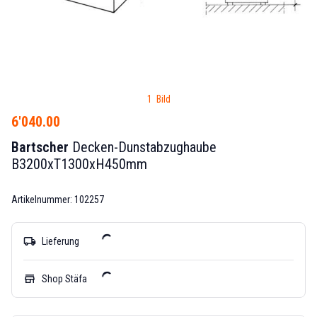
1 Bild
6'040.00
Bartscher
Decken-Dunstabzughaube
B3200xT1300xH450mm
Artikelnummer: 102257
local_shipping
Lieferung
store
Shop Stäfa