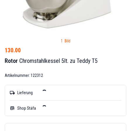
1 Bild
130.00
Rotor
Chromstahlkessel 5lt. zu Teddy T5
Artikelnummer: 122312
local_shipping
Lieferung
store
Shop Stäfa