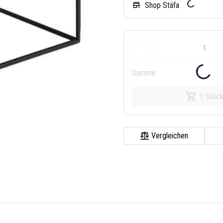
Shop Stäfa
store
-
Summe
1 Stüc
Vergleichen