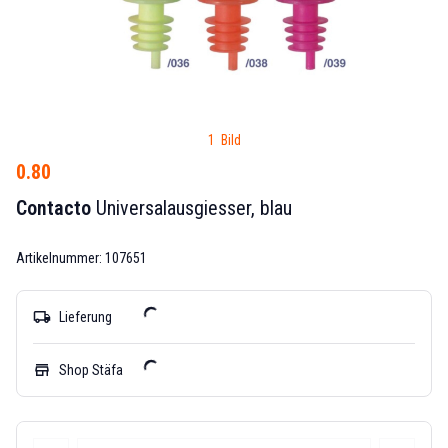
1 Bild
0.80
Contacto
Universalausgiesser, blau
Artikelnummer: 107651
local_shipping
Lieferung
store
Shop Stäfa