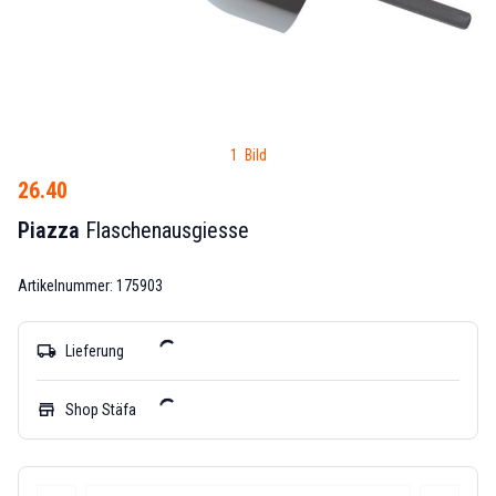
1 Bild
26.40
Piazza
Flaschenausgiesse
Artikelnummer: 175903
local_shipping
Lieferung
store
Shop Stäfa